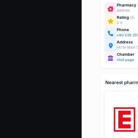
Pharmacy
ARIKAN
Rating
(0)
0.0
Phone
+90 538 25
Address
FATİH MAH.
Chamber
Visit page
Nearest phar