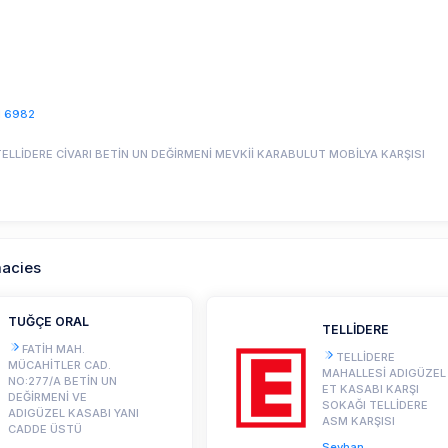
1 6982
TELLİDERE CİVARI BETİN UN DEĞİRMENİ MEVKİİ KARABULUT MOBİLYA KARŞISI
macies
TUĞÇE ORAL
TELLİDERE
FATİH MAH.
TELLİDERE
MÜCAHİTLER CAD.
MAHALLESİ ADIGÜZEL
NO:277/A BETİN UN
ET KASABI KARŞI
DEĞİRMENİ VE
SOKAĞI TELLİDERE
ADIGÜZEL KASABI YANI
ASM KARŞISI
CADDE ÜSTÜ
Seyhan